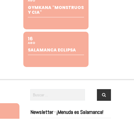
AGO
GYMKANA "MONSTRUOS
Y CIA"
16
AGO
SALAMANCA ECLIPSA
Newsletter · ¡Menuda es Salamanca!
AFARI
¿Te apuntas? ¡No te pierdas nada de lo