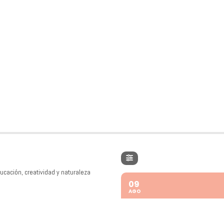
ucación, creatividad y naturaleza
09
AGO
VISITA TEATRALIZADA "S
WEST"