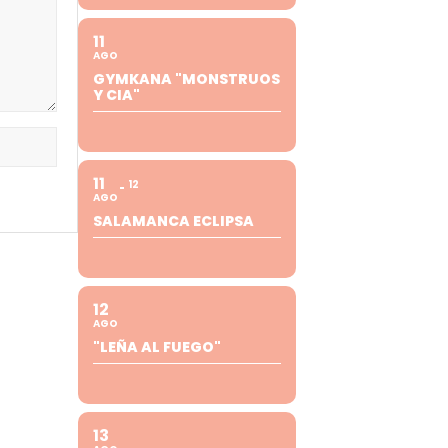
11
AGO
GYMKANA "MONSTRUOS
Y CIA"
11
12
AGO
SALAMANCA ECLIPSA
12
AGO
"LEÑA AL FUEGO"
13