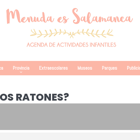
ca
Provincia
Extraescolares
Museos
Parques
Publici
LOS RATONES?