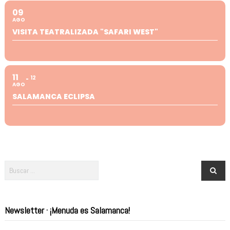
09
AGO
VISITA TEATRALIZADA "SAFARI WEST"
11
12
AGO
SALAMANCA ECLIPSA
Newsletter · ¡Menuda es Salamanca!