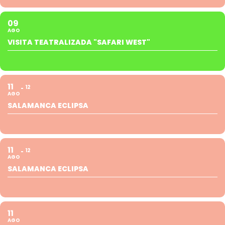
09
AGO
VISITA TEATRALIZADA "SAFARI WEST"
11
12
AGO
SALAMANCA ECLIPSA
11
12
AGO
SALAMANCA ECLIPSA
11
AGO