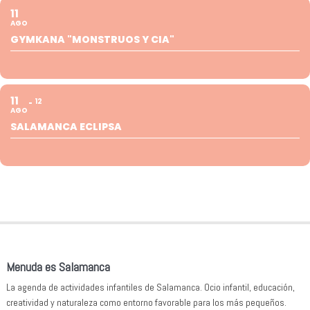
11
AGO
GYMKANA "MONSTRUOS Y CIA"
11
12
AGO
SALAMANCA ECLIPSA
Menuda es Salamanca
La agenda de actividades infantiles de Salamanca. Ocio infantil, educación,
creatividad y naturaleza como entorno favorable para los más pequeños.