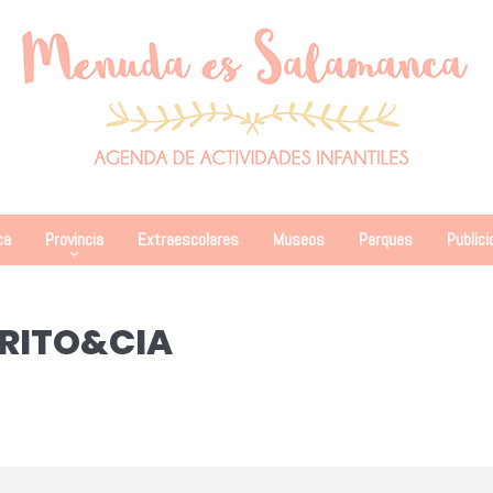
ca
Provincia
Extraescolares
Museos
Parques
Publici
RITO&CIA