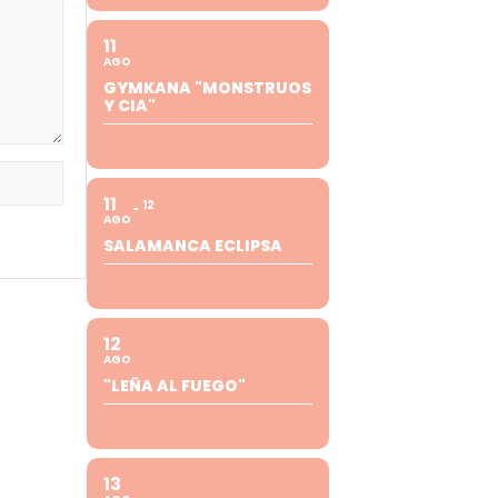
11
AGO
GYMKANA "MONSTRUOS
Y CIA"
11
12
AGO
SALAMANCA ECLIPSA
12
AGO
"LEÑA AL FUEGO"
13