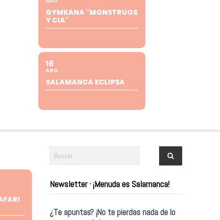
AGO
GYMKANA "MONSTRUOS
Y CIA"
16
AGO
SALAMANCA ECLIPSA
Newsletter · ¡Menuda es Salamanca!
AFARI
¿Te apuntas? ¡No te pierdas nada de lo