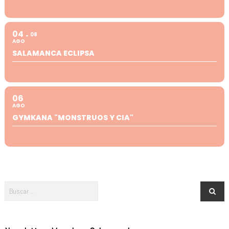
04
08
AGO
SALAMANCA ECLIPSA
06
AGO
GYMKANA "MONSTRUOS Y CIA"