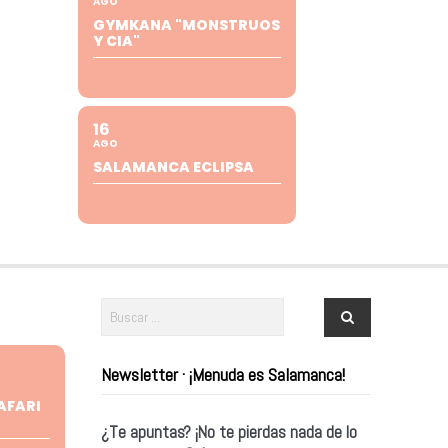
AGO
GYMKANA "MONSTRUOS
Y CIA"
16
AGO
SALAMANCA ECLIPSA
Newsletter · ¡Menuda es Salamanca!
AFARI
¿Te apuntas? ¡No te pierdas nada de lo