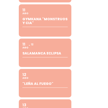
11
AGO
GYMKANA "MONSTRUOS
Y CIA"
11
12
AGO
SALAMANCA ECLIPSA
12
AGO
"LEÑA AL FUEGO"
13