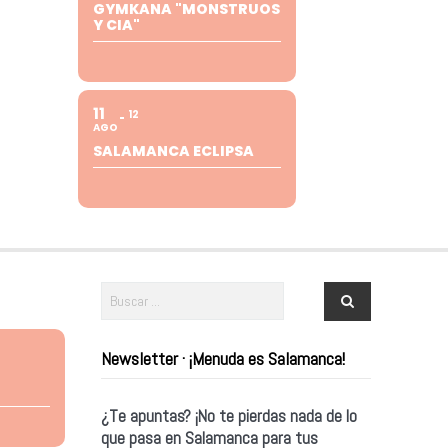
GYMKANA "MONSTRUOS
Y CIA"
11
12
AGO
SALAMANCA ECLIPSA
Newsletter · ¡Menuda es Salamanca!
¿Te apuntas? ¡No te pierdas nada de lo
que pasa en Salamanca para tus