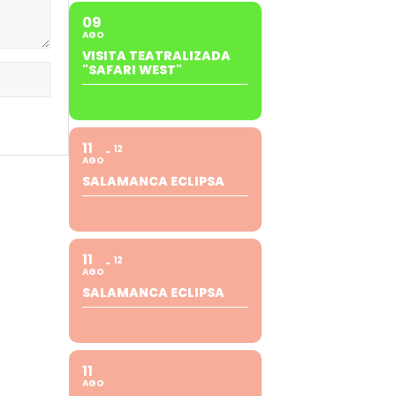
09
AGO
VISITA TEATRALIZADA
"SAFARI WEST"
11
12
AGO
SALAMANCA ECLIPSA
11
12
AGO
SALAMANCA ECLIPSA
11
AGO