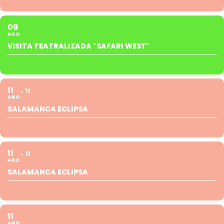
09
AGO
VISITA TEATRALIZADA "SAFARI WEST"
11
12
AGO
SALAMANCA ECLIPSA
11
12
AGO
SALAMANCA ECLIPSA
11
AGO