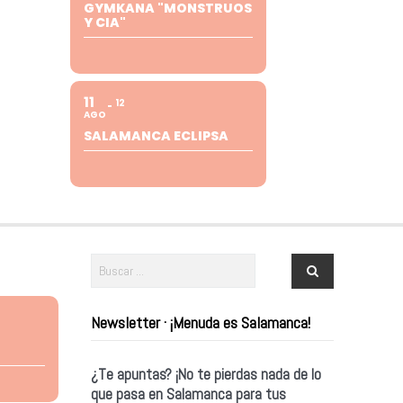
GYMKANA "MONSTRUOS
Y CIA"
11
12
AGO
SALAMANCA ECLIPSA
Newsletter · ¡Menuda es Salamanca!
¿Te apuntas? ¡No te pierdas nada de lo
que pasa en Salamanca para tus