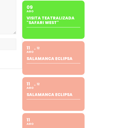
09
AGO
VISITA TEATRALIZADA
"SAFARI WEST"
11
12
AGO
SALAMANCA ECLIPSA
11
12
AGO
SALAMANCA ECLIPSA
11
AGO