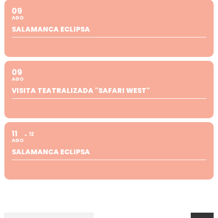
09
AGO
SALAMANCA ECLIPSA
09
AGO
VISITA TEATRALIZADA "SAFARI WEST"
11
12
AGO
SALAMANCA ECLIPSA