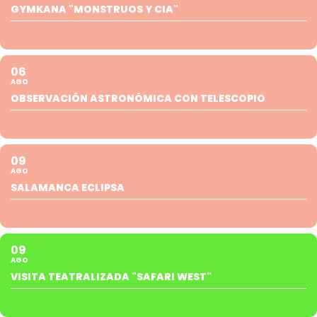
GYMKANA "MONSTRUOS Y CIA"
06
AGO
OBSERVACIÓN ASTRONÓMICA CON TELESCOPIO
09
AGO
SALAMANCA ECLIPSA
09
AGO
VISITA TEATRALIZADA "SAFARI WEST"