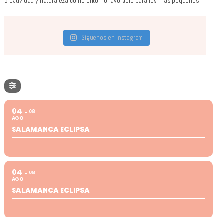
creatividad y naturaleza como entorno favorable para los más pequeños.
Síguenos en Instagram
04
08
AGO
SALAMANCA ECLIPSA
04
08
AGO
SALAMANCA ECLIPSA