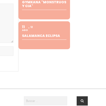
GYMKANA "MONSTRUOS
Y CIA"
11
12
AGO
SALAMANCA ECLIPSA