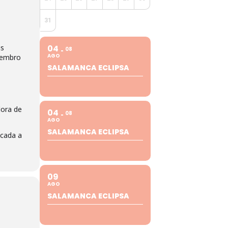
31
us
04
08
AGO
miembro
SALAMANCA ECLIPSA
dora de
04
08
AGO
SALAMANCA ECLIPSA
icada a
09
AGO
SALAMANCA ECLIPSA