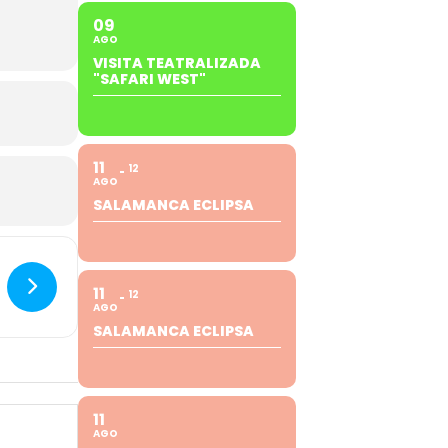
09
AGO
VISITA TEATRALIZADA
"SAFARI WEST"
11
12
AGO
SALAMANCA ECLIPSA
11
12
AGO
SALAMANCA ECLIPSA
11
AGO