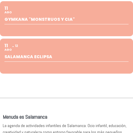
11
AGO
GYMKANA "MONSTRUOS Y CIA"
11
12
AGO
SALAMANCA ECLIPSA
Menuda es Salamanca
La agenda de actividades infantiles de Salamanca. Ocio infantil, educación,
creatividad y naturaleza como entorno favorable para los más pequeños.