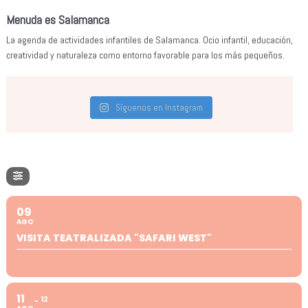
Menuda es Salamanca
La agenda de actividades infantiles de Salamanca. Ocio infantil, educación,
creatividad y naturaleza como entorno favorable para los más pequeños.
Síguenos en Instagram
09
AGO
VISITA TEATRALIZADA "SAFARI WEST"
11
12