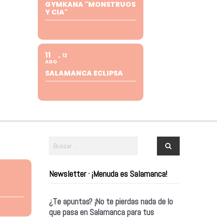
GYMKANA "MONSTRUOS
Y CIA"
11
12
AGO
SALAMANCA ECLIPSA
Newsletter · ¡Menuda es Salamanca!
¿Te apuntas? ¡No te pierdas nada de lo
que pasa en Salamanca para tus