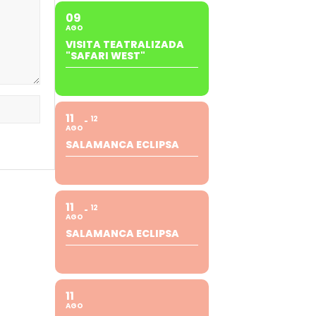
09
AGO
VISITA TEATRALIZADA
"SAFARI WEST"
11
12
AGO
SALAMANCA ECLIPSA
11
12
AGO
SALAMANCA ECLIPSA
11
AGO