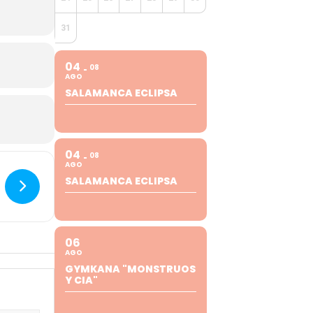
31
04
08
AGO
SALAMANCA ECLIPSA
04
08
AGO
SALAMANCA ECLIPSA
06
AGO
GYMKANA "MONSTRUOS
Y CIA"