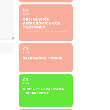
06
AGO
OBSERVACIÓN
ASTRONÓMICA CON
TELESCOPIO
09
AGO
SALAMANCA ECLIPSA
09
AGO
VISITA TEATRALIZADA
"SAFARI WEST"