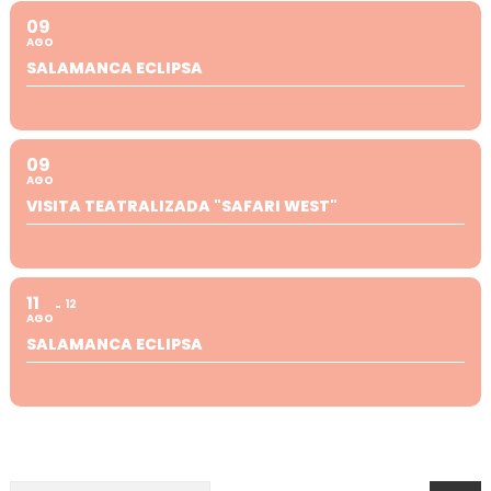
09
AGO
SALAMANCA ECLIPSA
09
AGO
VISITA TEATRALIZADA "SAFARI WEST"
11
12
AGO
SALAMANCA ECLIPSA