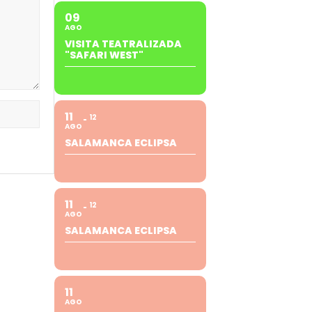
09
AGO
VISITA TEATRALIZADA
"SAFARI WEST"
11
12
AGO
SALAMANCA ECLIPSA
11
12
AGO
SALAMANCA ECLIPSA
11
AGO