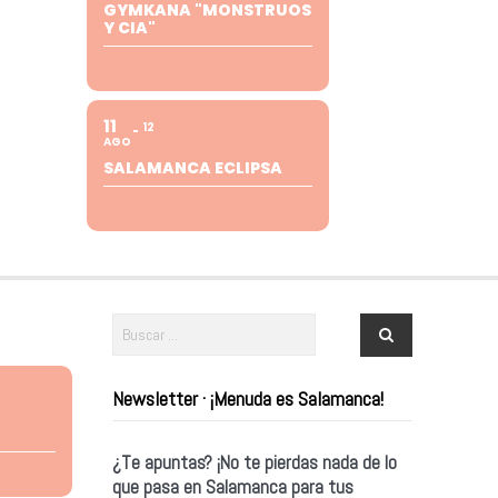
GYMKANA "MONSTRUOS
Y CIA"
11
12
AGO
SALAMANCA ECLIPSA
Newsletter · ¡Menuda es Salamanca!
¿Te apuntas? ¡No te pierdas nada de lo
que pasa en Salamanca para tus