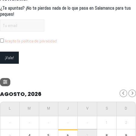
¿Te apuntas? ¡No te pierdas nada de lo que pasa en Salamanca para tus
peques!
Acepto la política de privacidad
AGOSTO, 2026
-
-
-
-
-
1
2
4
5
6
7
8
9