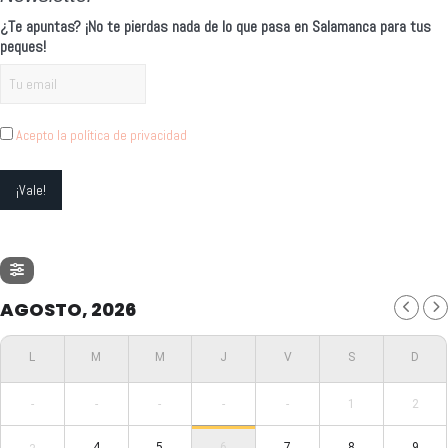
¿Te apuntas? ¡No te pierdas nada de lo que pasa en Salamanca para tus
peques!
Acepto la política de privacidad
AGOSTO, 2026
-
-
-
-
-
1
2
4
5
6
7
8
9