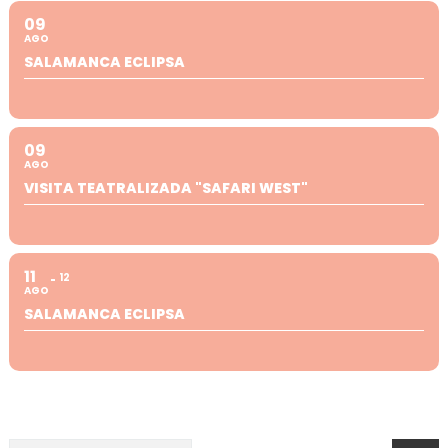
09
AGO
SALAMANCA ECLIPSA
09
AGO
VISITA TEATRALIZADA "SAFARI WEST"
11
12
AGO
SALAMANCA ECLIPSA