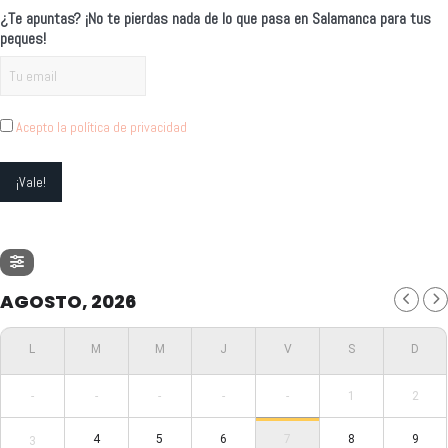
¿Te apuntas? ¡No te pierdas nada de lo que pasa en Salamanca para tus
peques!
Acepto la política de privacidad
AGOSTO, 2026
-
-
-
-
-
1
2
4
5
6
7
8
9
3