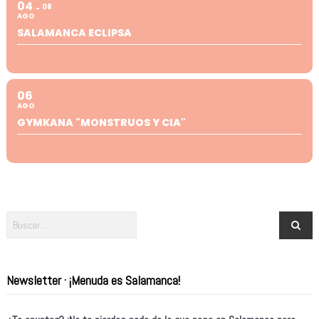
04
08
AGO
SALAMANCA ECLIPSA
06
AGO
GYMKANA "MONSTRUOS Y CIA"
Newsletter · ¡Menuda es Salamanca!