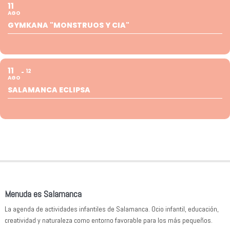
11
AGO
GYMKANA "MONSTRUOS Y CIA"
11
12
AGO
SALAMANCA ECLIPSA
Menuda es Salamanca
La agenda de actividades infantiles de Salamanca. Ocio infantil, educación,
creatividad y naturaleza como entorno favorable para los más pequeños.