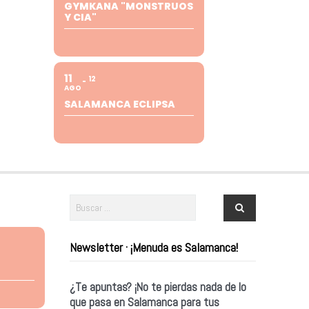
GYMKANA "MONSTRUOS
Y CIA"
11
12
AGO
SALAMANCA ECLIPSA
Newsletter · ¡Menuda es Salamanca!
¿Te apuntas? ¡No te pierdas nada de lo
que pasa en Salamanca para tus