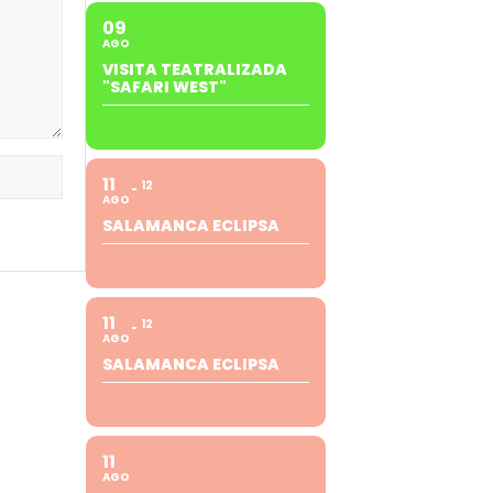
09
AGO
VISITA TEATRALIZADA
"SAFARI WEST"
11
12
AGO
SALAMANCA ECLIPSA
11
12
AGO
SALAMANCA ECLIPSA
11
AGO