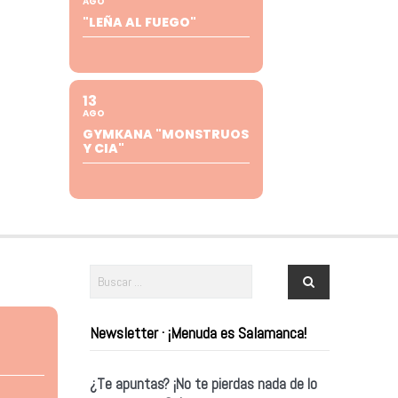
AGO
"LEÑA AL FUEGO"
13
AGO
GYMKANA "MONSTRUOS
Y CIA"
Newsletter · ¡Menuda es Salamanca!
¿Te apuntas? ¡No te pierdas nada de lo