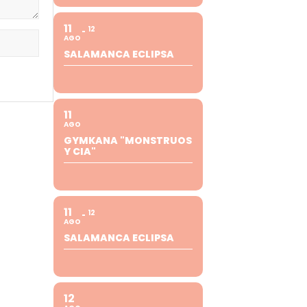
11
12
AGO
SALAMANCA ECLIPSA
11
AGO
GYMKANA "MONSTRUOS
Y CIA"
11
12
AGO
SALAMANCA ECLIPSA
12