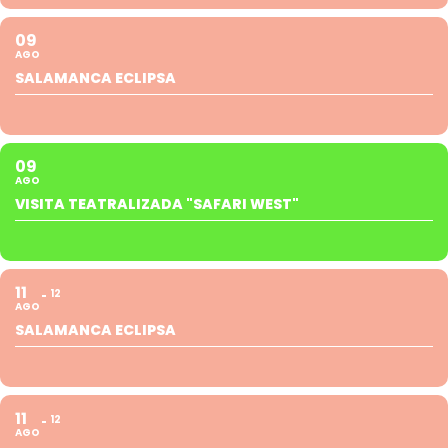
09
AGO
SALAMANCA ECLIPSA
09
AGO
VISITA TEATRALIZADA "SAFARI WEST"
11
12
AGO
SALAMANCA ECLIPSA
11
12
AGO