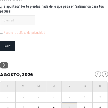
¿Te apuntas? ¡No te pierdas nada de lo que pasa en Salamanca para tus
peques!
Acepto la política de privacidad
AGOSTO, 2026
-
-
-
-
-
1
2
4
5
6
7
8
9