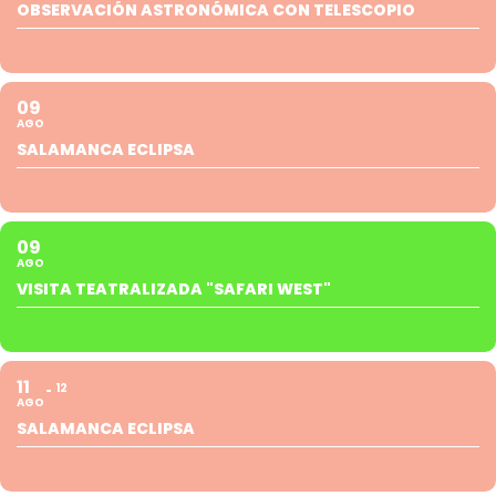
OBSERVACIÓN ASTRONÓMICA CON TELESCOPIO
09
AGO
SALAMANCA ECLIPSA
09
AGO
VISITA TEATRALIZADA "SAFARI WEST"
11
12
AGO
SALAMANCA ECLIPSA