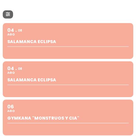
04
08
AGO
SALAMANCA ECLIPSA
04
08
AGO
SALAMANCA ECLIPSA
06
AGO
GYMKANA "MONSTRUOS Y CIA"