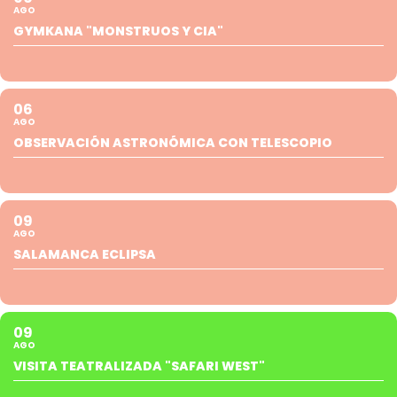
AGO
GYMKANA "MONSTRUOS Y CIA"
06
AGO
OBSERVACIÓN ASTRONÓMICA CON TELESCOPIO
09
AGO
SALAMANCA ECLIPSA
09
AGO
VISITA TEATRALIZADA "SAFARI WEST"