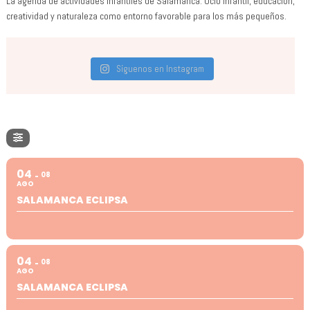
La agenda de actividades infantiles de Salamanca. Ocio infantil, educación,
creatividad y naturaleza como entorno favorable para los más pequeños.
Síguenos en Instagram
04
08
AGO
SALAMANCA ECLIPSA
04
08
AGO
SALAMANCA ECLIPSA