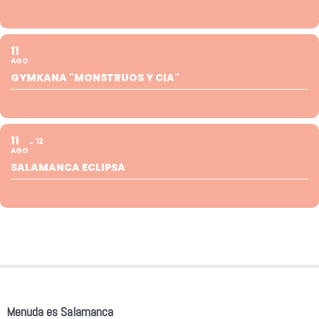
11
AGO
GYMKANA "MONSTRUOS Y CIA"
11
12
AGO
SALAMANCA ECLIPSA
Menuda es Salamanca