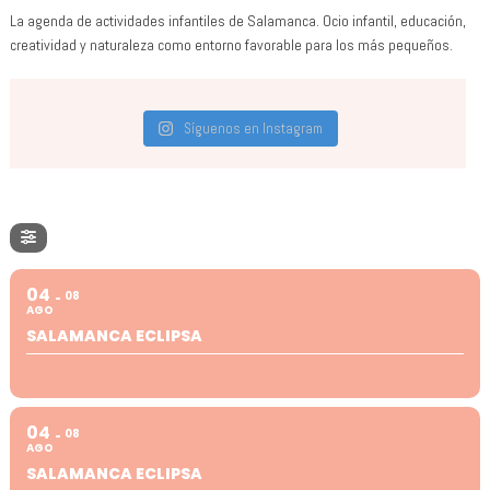
La agenda de actividades infantiles de Salamanca. Ocio infantil, educación,
creatividad y naturaleza como entorno favorable para los más pequeños.
Síguenos en Instagram
04
08
AGO
SALAMANCA ECLIPSA
04
08
AGO
SALAMANCA ECLIPSA