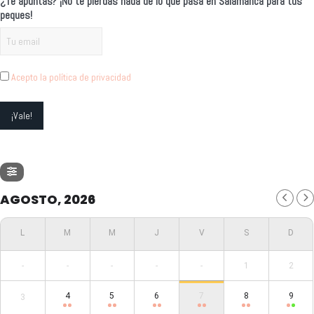
¿Te apuntas? ¡No te pierdas nada de lo que pasa en Salamanca para tus
peques!
Acepto la política de privacidad
AGOSTO, 2026
-
-
-
-
-
1
2
4
5
6
7
8
9
3