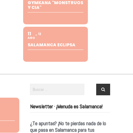
GYMKANA "MONSTRUOS
Y CIA"
11
12
AGO
SALAMANCA ECLIPSA
Newsletter · ¡Menuda es Salamanca!
¿Te apuntas? ¡No te pierdas nada de lo
que pasa en Salamanca para tus