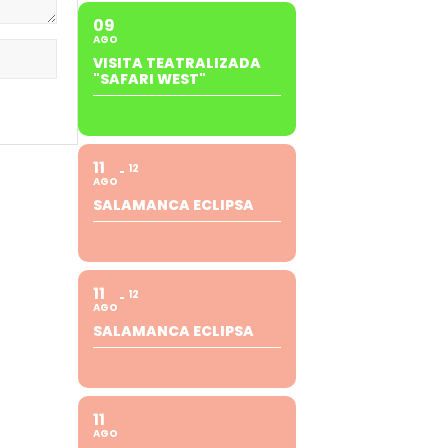
09
AGO
VISITA TEATRALIZADA
"SAFARI WEST"
11
12
AGO
SALAMANCA ECLIPSA
11
12
AGO
SALAMANCA ECLIPSA
11
AGO