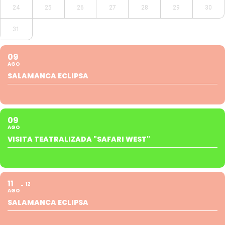
24
25
26
27
28
29
30
31
09
AGO
SALAMANCA ECLIPSA
09
AGO
VISITA TEATRALIZADA "SAFARI WEST"
11
12
AGO
SALAMANCA ECLIPSA