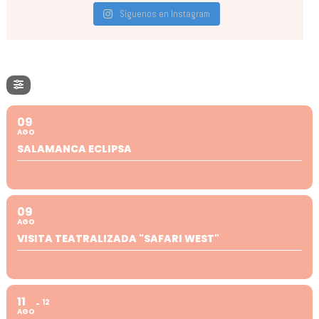
Síguenos en Instagram
09
AGO
SALAMANCA ECLIPSA
09
AGO
VISITA TEATRALIZADA "SAFARI WEST"
11
12
AGO