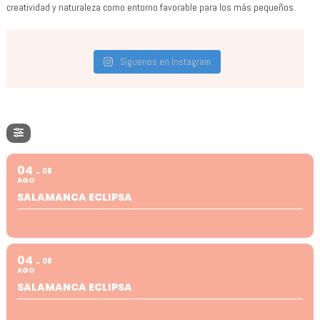
creatividad y naturaleza como entorno favorable para los más pequeños.
Síguenos en Instagram
04
08
AGO
SALAMANCA ECLIPSA
04
08
AGO
SALAMANCA ECLIPSA