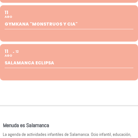
11
AGO
GYMKANA "MONSTRUOS Y CIA"
11
12
AGO
SALAMANCA ECLIPSA
Menuda es Salamanca
La agenda de actividades infantiles de Salamanca. Ocio infantil, educación,