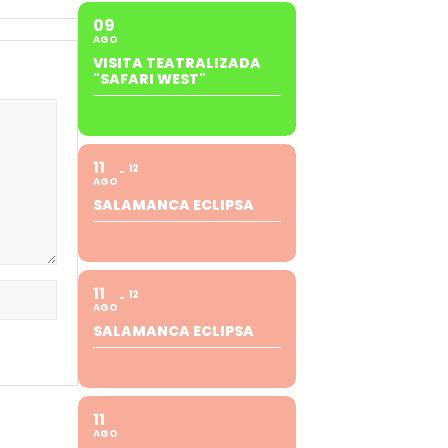
09
AGO
VISITA TEATRALIZADA
"SAFARI WEST"
11
12
AGO
SALAMANCA ECLIPSA
11
12
AGO
SALAMANCA ECLIPSA
11
AGO