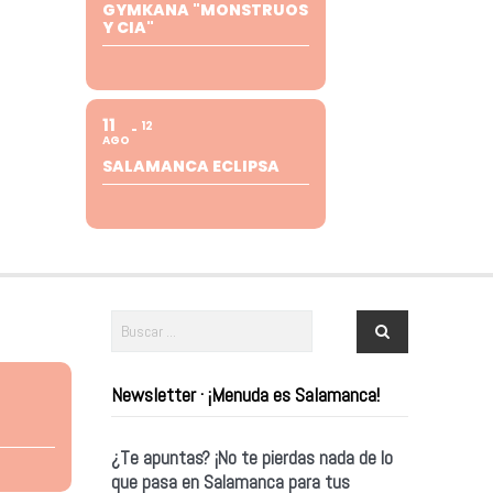
GYMKANA "MONSTRUOS
Y CIA"
11
12
AGO
SALAMANCA ECLIPSA
Newsletter · ¡Menuda es Salamanca!
¿Te apuntas? ¡No te pierdas nada de lo
que pasa en Salamanca para tus