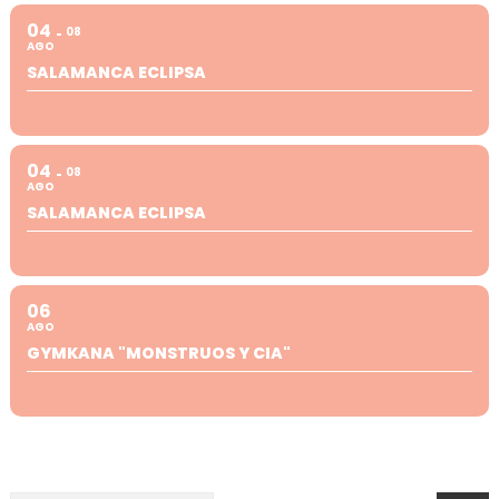
04
08
AGO
SALAMANCA ECLIPSA
04
08
AGO
SALAMANCA ECLIPSA
06
AGO
GYMKANA "MONSTRUOS Y CIA"