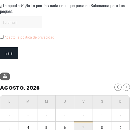
¿Te apuntas? ¡No te pierdas nada de lo que pasa en Salamanca para tus
peques!
Acepto la política de privacidad
AGOSTO, 2026
-
-
-
-
-
1
2
4
5
6
7
8
9
3