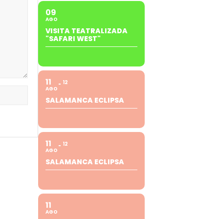
09
AGO
VISITA TEATRALIZADA
"SAFARI WEST"
11
12
AGO
SALAMANCA ECLIPSA
11
12
AGO
SALAMANCA ECLIPSA
11
AGO