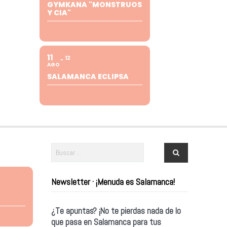
GYMKANA "MONSTRUOS
Y CIA"
11
12
AGO
SALAMANCA ECLIPSA
Newsletter · ¡Menuda es Salamanca!
¿Te apuntas? ¡No te pierdas nada de lo
que pasa en Salamanca para tus