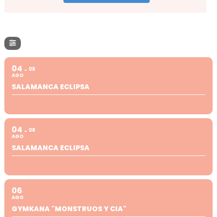
04
08
AGO
SALAMANCA ECLIPSA
04
08
AGO
SALAMANCA ECLIPSA
06
AGO
GYMKANA "MONSTRUOS Y CIA"