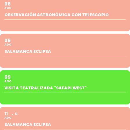
06
AGO
OBSERVACIÓN ASTRONÓMICA CON TELESCOPIO
09
AGO
SALAMANCA ECLIPSA
09
AGO
VISITA TEATRALIZADA "SAFARI WEST"
11
12
AGO
SALAMANCA ECLIPSA