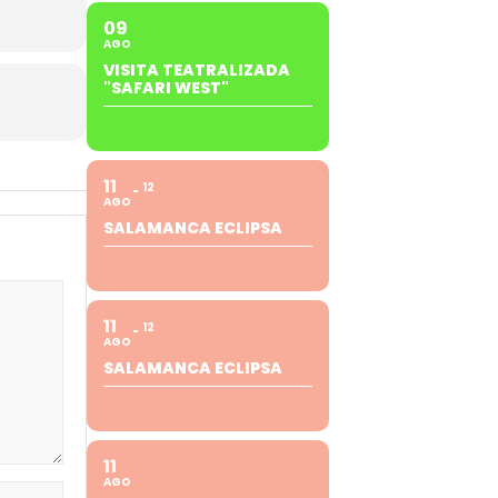
09
AGO
VISITA TEATRALIZADA
"SAFARI WEST"
11
12
AGO
SALAMANCA ECLIPSA
11
12
AGO
SALAMANCA ECLIPSA
11
AGO