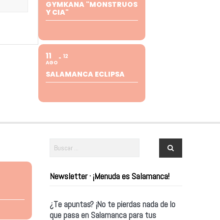
GYMKANA "MONSTRUOS
Y CIA"
11
12
AGO
SALAMANCA ECLIPSA
Newsletter · ¡Menuda es Salamanca!
¿Te apuntas? ¡No te pierdas nada de lo
que pasa en Salamanca para tus