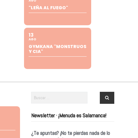
AGO
"LEÑA AL FUEGO"
13
AGO
GYMKANA "MONSTRUOS
Y CIA"
Newsletter · ¡Menuda es Salamanca!
¿Te apuntas? ¡No te pierdas nada de lo