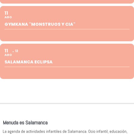
11
AGO
GYMKANA "MONSTRUOS Y CIA"
11
12
AGO
SALAMANCA ECLIPSA
Menuda es Salamanca
La agenda de actividades infantiles de Salamanca. Ocio infantil, educación,