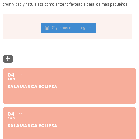
creatividad y naturaleza como entorno favorable para los más pequeños.
Síguenos en Instagram
04
08
AGO
SALAMANCA ECLIPSA
04
08
AGO
SALAMANCA ECLIPSA