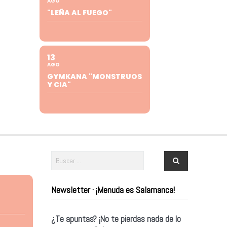
AGO
"LEÑA AL FUEGO"
13
AGO
GYMKANA "MONSTRUOS
Y CIA"
Newsletter · ¡Menuda es Salamanca!
¿Te apuntas? ¡No te pierdas nada de lo