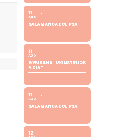
11
12
AGO
SALAMANCA ECLIPSA
11
AGO
GYMKANA "MONSTRUOS
Y CIA"
11
12
AGO
SALAMANCA ECLIPSA
12