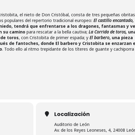
ristobita, el nieto de Don Cristóbal, consta de tres pequeñas obritas
s populares del repertorio tradicional europeo:
El castillo encantado,
n miedo, tendrá que enfrentarse a los dragones, fantasmas y v
en su camino
para rescatar a la bella cautiva;
La Corrida de toros,
un
 de toros
, con Cristobita de primer espada; y
El barbero
, una pieza
gués de fantoches, donde El barbero y Cristobita se enzarzan 
o
. Todo ello al ritmo trepidante de los títeres de guante y cachiporr
Localización
Auditorio de León
Av. de los Reyes Leoneses, 4, 24008 Leó