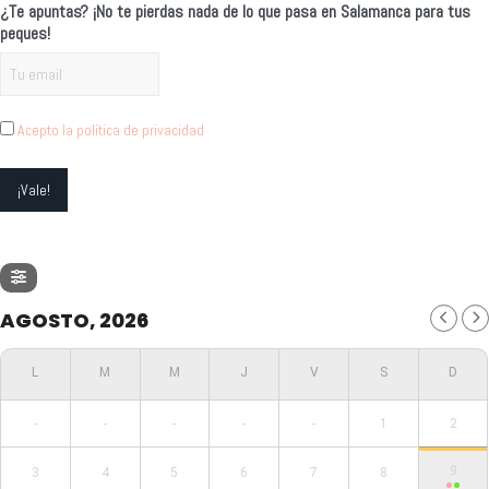
¿Te apuntas? ¡No te pierdas nada de lo que pasa en Salamanca para tus
peques!
Acepto la política de privacidad
AGOSTO, 2026
-
-
-
-
-
1
2
9
3
4
5
6
7
8