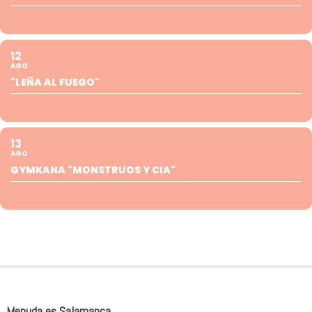
12
AGO
"LEÑA AL FUEGO"
13
AGO
GYMKANA "MONSTRUOS Y CIA"
Menuda es Salamanca