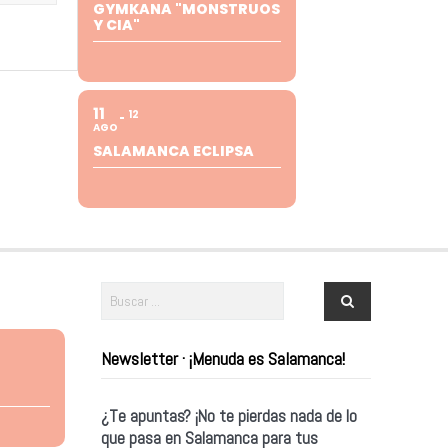
GYMKANA "MONSTRUOS
Y CIA"
11
12
AGO
SALAMANCA ECLIPSA
Newsletter · ¡Menuda es Salamanca!
¿Te apuntas? ¡No te pierdas nada de lo
que pasa en Salamanca para tus