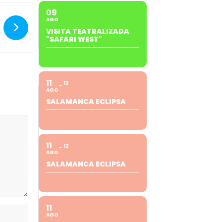
09
AGO
VISITA TEATRALIZADA
"SAFARI WEST"
11
12
AGO
SALAMANCA ECLIPSA
11
12
AGO
SALAMANCA ECLIPSA
11
AGO