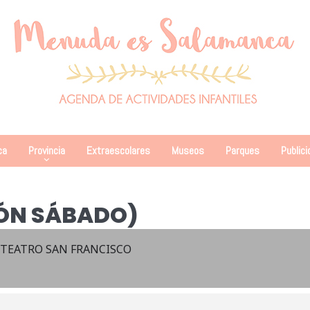
ca
Provincia
Extraescolares
Museos
Parques
Publici
IÓN SÁBADO)
 TEATRO SAN FRANCISCO