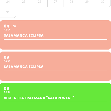
24
25
26
27
28
29
30
31
04
08
AGO
SALAMANCA ECLIPSA
09
AGO
SALAMANCA ECLIPSA
09
AGO
VISITA TEATRALIZADA "SAFARI WEST"