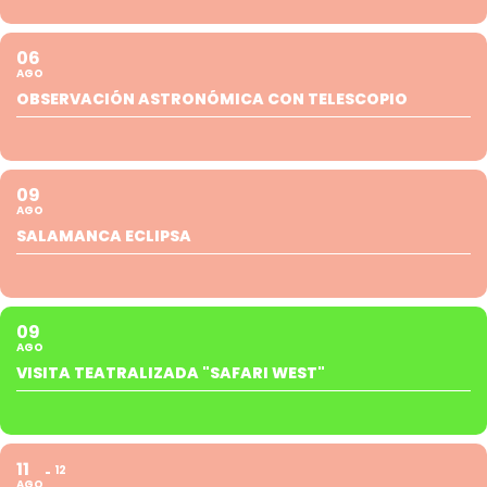
06
AGO
OBSERVACIÓN ASTRONÓMICA CON TELESCOPIO
09
AGO
SALAMANCA ECLIPSA
09
AGO
VISITA TEATRALIZADA "SAFARI WEST"
11
12
AGO