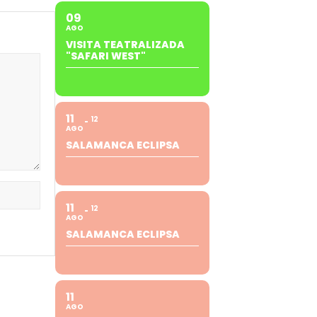
09
AGO
VISITA TEATRALIZADA
"SAFARI WEST"
11
12
AGO
SALAMANCA ECLIPSA
11
12
AGO
SALAMANCA ECLIPSA
11
AGO