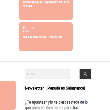
GYMKANA "MONSTRUOS
Y CIA"
11
12
AGO
SALAMANCA ECLIPSA
Newsletter · ¡Menuda es Salamanca!
¿Te apuntas? ¡No te pierdas nada de lo
que pasa en Salamanca para tus