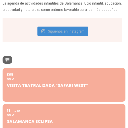
La agenda de actividades infantiles de Salamanca. Ocio infantil, educación,
creatividad y naturaleza como entorno favorable para los más pequeños.
Síguenos en Instagram
09
AGO
VISITA TEATRALIZADA "SAFARI WEST"
11
12
AGO
SALAMANCA ECLIPSA