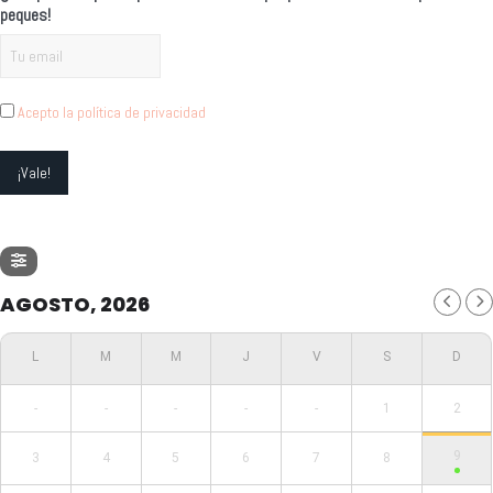
peques!
Acepto la política de privacidad
AGOSTO, 2026
-
-
-
-
-
1
2
9
3
4
5
6
7
8