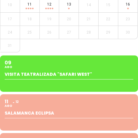
11
12
13
16
10
14
15
17
18
19
20
21
22
23
24
25
26
27
28
29
30
31
09
AGO
VISITA TEATRALIZADA "SAFARI WEST"
11
12
AGO
SALAMANCA ECLIPSA