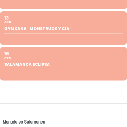
13
AGO
GYMKANA "MONSTRUOS Y CIA"
16
AGO
SALAMANCA ECLIPSA
Menuda es Salamanca