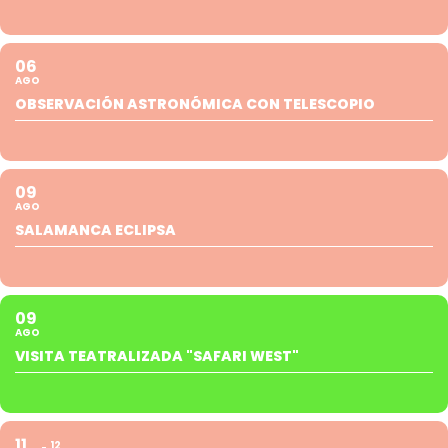
06
AGO
OBSERVACIÓN ASTRONÓMICA CON TELESCOPIO
09
AGO
SALAMANCA ECLIPSA
09
AGO
VISITA TEATRALIZADA "SAFARI WEST"
11
12